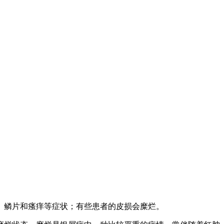
、鳞片和瘙痒等症状；有些患者的皮损会糜烂。