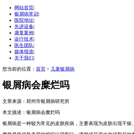
网站首页
|
银屑病常识
|
医院地址
|
先进设备
|
康复案例
|
诊疗技术
|
医生团队
|
媒体报道
|
关于我们
|
您当前的位置：
首页
>
儿童银屑病
银屑病会糜烂吗
文章来源：郑州市银屑病研究所
本文描述：银屑病会糜烂吗
银屑病是一种较为常见的皮肤疾病，主要表现为皮肤出现干燥